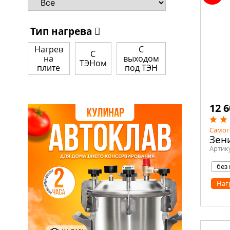
Тип нагрева
Нагрев
С
С
на
выходом
ТЭНом
плите
под ТЭН
12 6
Самог
Зени
Артик
без
Наг