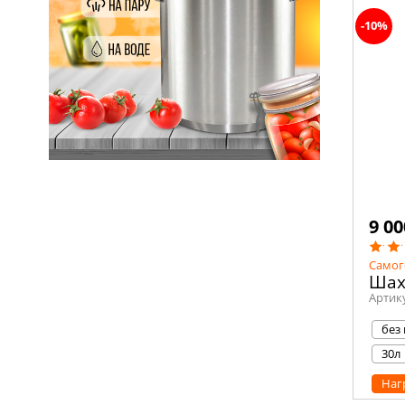
-10%
9 00
Самог
Шах
Артик
без
30л
Наг