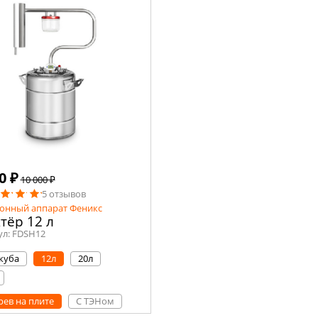
0 ₽
10 000 ₽
5 отзывов
онный аппарат Феникс
тёр 12 л
ул:
FDSH12
 куба
12л
20л
рев на плите
С ТЭНом