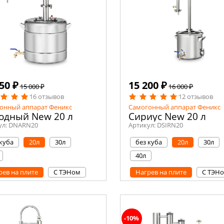
50 ₽
15 200 ₽
15 000 ₽
16 000 ₽
16 отзывов
12 отзывов
онный аппарат Феникс
Самогонный аппарат Феникс
одный New 20 л
Сириус New 20 л
ул:
DNARN20
Артикул:
DSIRN20
 куба
20л
30л
без куба
20л
30л
40л
рев на плите
С ТЭНом
Нагрев на плите
С ТЭН
-10%