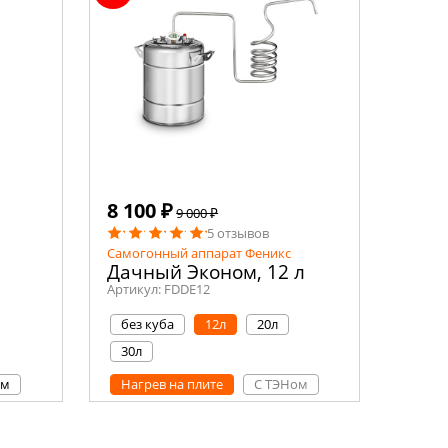
8 100 ₽
9 000 ₽
5 отзывов
Самогонный аппарат Феникс
Дачный Эконом, 12 л
Артикул:
FDDE12
без куба
12л
20л
30л
ом
Нагрев на плите
С ТЭНом