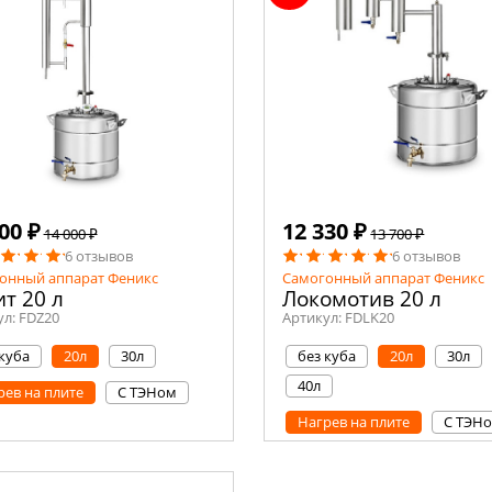
00 ₽
12 330 ₽
14 000 ₽
13 700 ₽
6 отзывов
6 отзывов
онный аппарат Феникс
Самогонный аппарат Феникс
т 20 л
Локомотив 20 л
ул:
FDZ20
Артикул:
FDLK20
 куба
20л
30л
без куба
20л
30л
40л
рев на плите
С ТЭНом
Нагрев на плите
С ТЭН