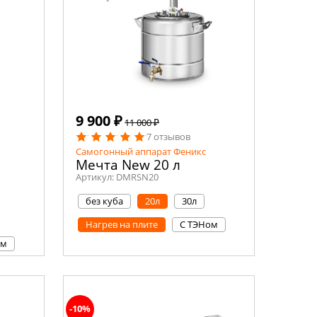
9 900 ₽
11 000 ₽
7 отзывов
Самогонный аппарат Феникс
Мечта New 20 л
Артикул:
DMRSN20
без куба
20л
30л
Нагрев на плите
С ТЭНом
ом
-10%