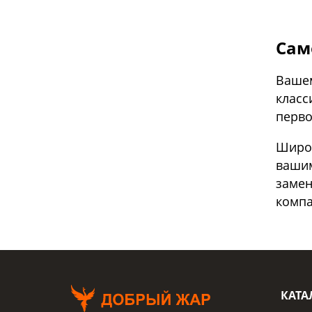
Сам
Ваше
класс
перво
Широ
вашим
замен
компа
КАТА